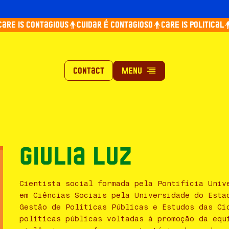
re is contagious
Cuidar é contagioso
Care is political
Contact
Giulia Luz
Cientista social formada pela Pontifícia Univ
em Ciências Sociais pela Universidade do Esta
Gestão de Políticas Públicas e Estudos das Ci
políticas públicas voltadas à promoção da equ