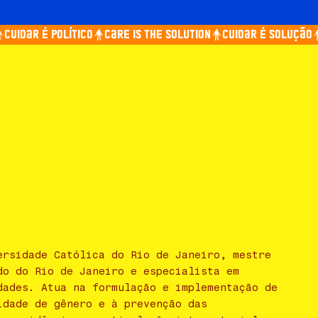
Cuidar é político
Care is the solution
Cuidar é solução
ersidade Católica do Rio de Janeiro, mestre
do do Rio de Janeiro e especialista em
dades. Atua na formulação e implementação de
idade de gênero e à prevenção das