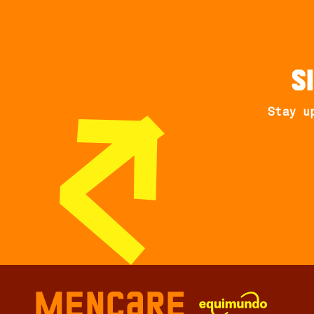
S
Stay u