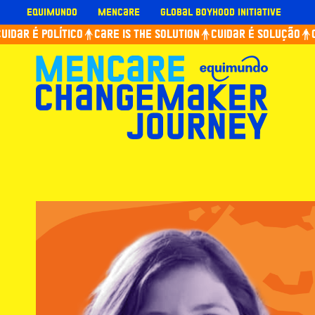
Skip
Equimundo
Mencare
Global Boyhood Initiative
to
idar é político
Care is the solution
Cuidar é solução
Ca
content