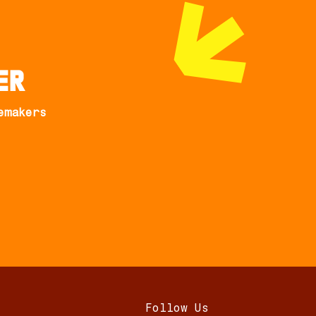
er
emakers
Follow Us