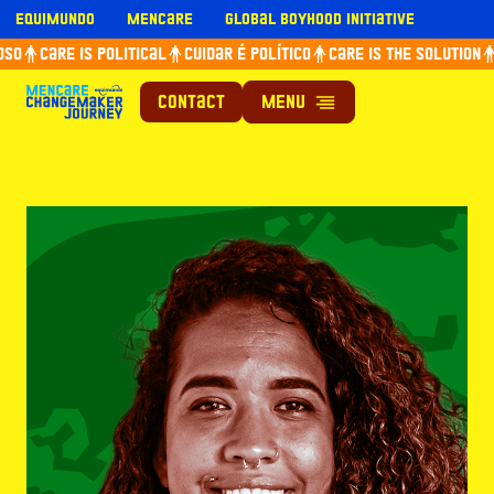
Skip
Equimundo
Mencare
Global Boyhood Initiative
to
so
Care is political
Cuidar é político
Care is the solution
content
Contact