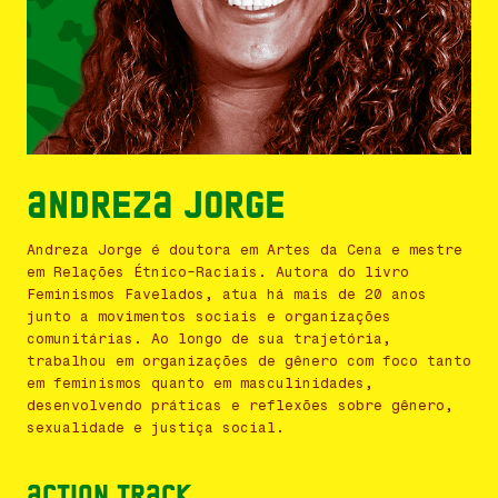
Andreza Jorge
Andreza Jorge é doutora em Artes da Cena e mestre
em Relações Étnico-Raciais. Autora do livro
Feminismos Favelados, atua há mais de 20 anos
junto a movimentos sociais e organizações
comunitárias. Ao longo de sua trajetória,
trabalhou em organizações de gênero com foco tanto
em feminismos quanto em masculinidades,
desenvolvendo práticas e reflexões sobre gênero,
sexualidade e justiça social.
Action Track